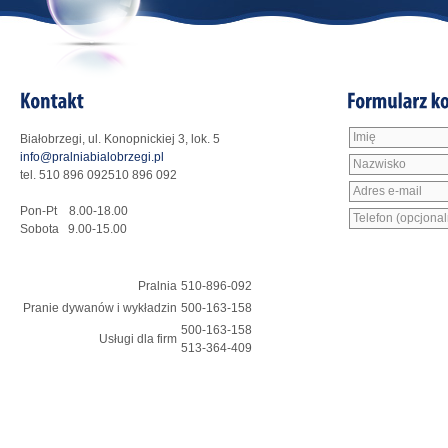
Białobrzegi, ul. Konopnickiej 3, lok. 5
info@pralniabialobrzegi.pl
tel.
510 896 092
510 896 092
Pon-Pt 8.00-18.00
Sobota 9.00-15.00
Pralnia
510-896-092
Pranie dywanów i wykładzin
500-163-158
500-163-158
Usługi dla firm
513-364-409